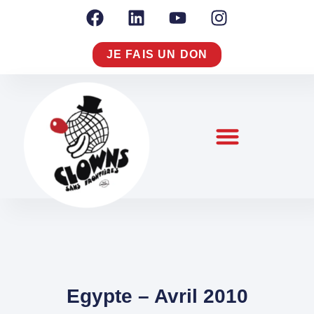
JE FAIS UN DON
NOTRE RAISON D’AGIR
NOUS CONNAÎTRE
S’ENGAGER À NOS CÔTÉS
Egypte – Avril 2010