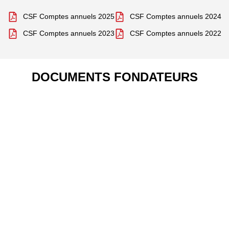
CSF Comptes annuels 2025
CSF Comptes annuels 2024
CSF Comptes annuels 2023
CSF Comptes annuels 2022
DOCUMENTS FONDATEURS
Plan stratégique 2025-2030
Projet associatif CSF France 2025
Statuts CSF France 2025
Suivez-nous sur les réseaux sociaux