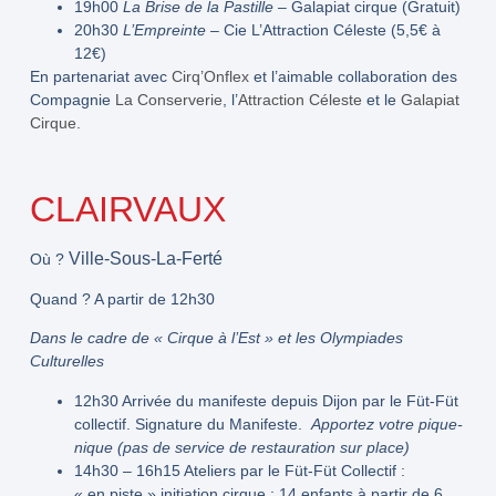
19h00
La Brise de la Pastille
– Galapiat cirque (Gratuit)
20h30
L’Empreinte
– Cie L’Attraction Céleste (5,5€ à
12€)
En partenariat avec
Cirq’Onflex
et l’aimable collaboration des
Compagnie
La Conserverie
, l’
Attraction Céleste
et le
Galapiat
Cirque.
CLAIRVAUX
Ville-Sous-La-Ferté
Où ?
Quand ?
A partir de 12h30
Dans le cadre de « Cirque à l’Est » et les Olympiades
Culturelles
12h30
Arrivée du manifeste depuis Dijon par le Füt-Füt
collectif. Signature du Manifeste.
Apportez votre pique-
nique (pas de service de restauration sur place)
14h30 – 16h15
Ateliers par le Füt-Füt Collectif :
« en piste » initiation cirque : 14 enfants à partir de 6