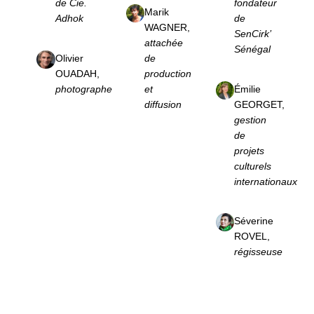
de Cie.
fondateur
Marik
Adhok
de
WAGNER,
SenCirk’
attachée
Sénégal
Olivier
de
OUADAH,
production
photographe
et
Émilie
diffusion
GEORGET,
gestion
de
projets
culturels
internationaux
Séverine
ROVEL,
régisseuse