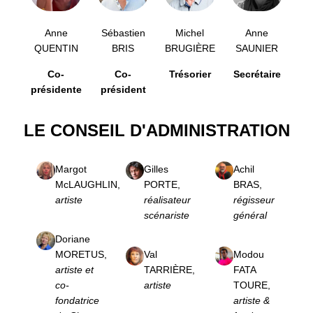
Anne
Sébastien
Michel
Anne
QUENTIN
BRIS
BRUGIÈRE
SAUNIER
Co-
Co-
Trésorier
Secrétaire
présidente
président
LE CONSEIL D'ADMINISTRATION
Margot
Gilles
Achil
McLAUGHLIN,
PORTE,
BRAS,
artiste
réalisateur
régisseur
scénariste
général
Doriane
MORETUS,
Val
Modou
artiste et
TARRIÈRE,
FATA
co-
artiste
TOURE,
fondatrice
artiste &