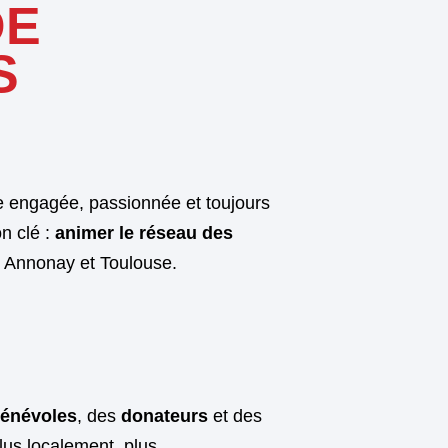
DE
S
le engagée, passionnée et toujours
n clé :
animer le réseau des
e, Annonay et Toulouse.
énévoles
, des
donateurs
et des
lus localement, plus