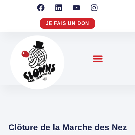
JE FAIS UN DON
NOTRE RAISON D’AGIR
NOUS CONNAÎTRE
S’ENGAGER À NOS CÔTÉS
Clôture de la Marche des Nez