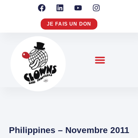
JE FAIS UN DON
NOTRE RAISON D’AGIR
NOUS CONNAÎTRE
S’ENGAGER À NOS CÔTÉS
Philippines – Novembre 2011