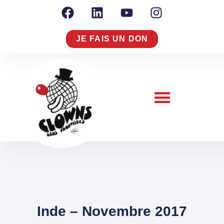
JE FAIS UN DON
NOTRE RAISON D’AGIR
NOUS CONNAÎTRE
S’ENGAGER À NOS CÔTÉS
Inde – Novembre 2017