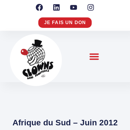
JE FAIS UN DON
NOTRE RAISON D’AGIR
NOUS CONNAÎTRE
S’ENGAGER À NOS CÔTÉS
Afrique du Sud – Juin 2012