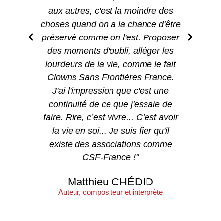
aux autres, c'est la moindre des
grain
choses quand on a la chance d'être
l
préservé comme on l'est. Proposer
merve
des moments d'oubli, alléger les
lourdeurs de la vie, comme le fait
cosmi
Clowns Sans Frontières France.
de l
J'ai l'impression que c'est une
illum
continuité de ce que j'essaie de
pour
faire. Rire, c’est vivre... C’est avoir
minu
la vie en soi... Je suis fier qu'il
existe des associations comme
CSF-France !"
A
Matthieu CHÉDID
Auteur, compositeur et interprète