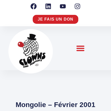
JE FAIS UN DON
NOTRE RAISON D’AGIR
NOUS CONNAÎTRE
S’ENGAGER À NOS CÔTÉS
Mongolie – Février 2001