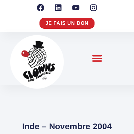
JE FAIS UN DON
NOTRE RAISON D’AGIR
NOUS CONNAÎTRE
S’ENGAGER À NOS CÔTÉS
Inde – Novembre 2004