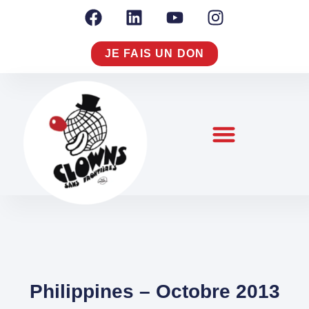
JE FAIS UN DON
NOTRE RAISON D’AGIR
NOUS CONNAÎTRE
S’ENGAGER À NOS CÔTÉS
Philippines – Octobre 2013