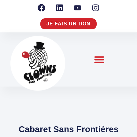
JE FAIS UN DON
NOTRE RAISON D’AGIR
NOUS CONNAÎTRE
S’ENGAGER À NOS CÔTÉS
Cabaret Sans Frontières