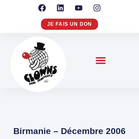
JE FAIS UN DON
NOTRE RAISON D’AGIR
NOUS CONNAÎTRE
S’ENGAGER À NOS CÔTÉS
Birmanie – Décembre 2006